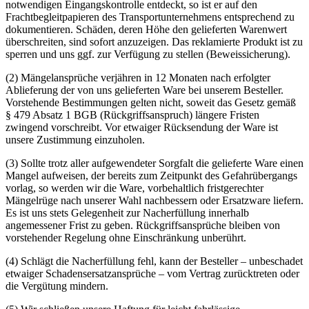
notwendigen Eingangskontrolle entdeckt, so ist er auf den
Frachtbegleitpapieren des Transportunternehmens entsprechend zu
dokumentieren. Schäden, deren Höhe den gelieferten Warenwert
überschreiten, sind sofort anzuzeigen. Das reklamierte Produkt ist zu
sperren und uns ggf. zur Verfügung zu stellen (Beweissicherung).
(2) Mängelansprüche verjähren in 12 Monaten nach erfolgter
Ablieferung der von uns gelieferten Ware bei unserem Besteller.
Vorstehende Bestimmungen gelten nicht, soweit das Gesetz gemäß
§ 479 Absatz 1 BGB (Rückgriffsanspruch) längere Fristen
zwingend vorschreibt. Vor etwaiger Rücksendung der Ware ist
unsere Zustimmung einzuholen.
(3) Sollte trotz aller aufgewendeter Sorgfalt die gelieferte Ware einen
Mangel aufweisen, der bereits zum Zeitpunkt des Gefahrübergangs
vorlag, so werden wir die Ware, vorbehaltlich fristgerechter
Mängelrüge nach unserer Wahl nachbessern oder Ersatzware liefern.
Es ist uns stets Gelegenheit zur Nacherfüllung innerhalb
angemessener Frist zu geben. Rückgriffsansprüche bleiben von
vorstehender Regelung ohne Einschränkung unberührt.
(4) Schlägt die Nacherfüllung fehl, kann der Besteller – unbeschadet
etwaiger Schadensersatzansprüche – vom Vertrag zurücktreten oder
die Vergütung mindern.