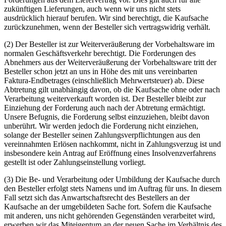
zukünftigen Lieferungen, auch wenn wir uns nicht stets
ausdrücklich hierauf berufen. Wir sind berechtigt, die Kaufsache
zurückzunehmen, wenn der Besteller sich vertragswidrig verhält.
(2) Der Besteller ist zur Weiterveräußerung der Vorbehaltsware im
normalen Geschäftsverkehr berechtigt. Die Forderungen des
Abnehmers aus der Weiterveräußerung der Vorbehaltsware tritt der
Besteller schon jetzt an uns in Höhe des mit uns vereinbarten
Faktura-Endbetrages (einschließlich Mehrwertsteuer) ab. Diese
Abtretung gilt unabhängig davon, ob die Kaufsache ohne oder nach
Verarbeitung weiterverkauft worden ist. Der Besteller bleibt zur
Einziehung der Forderung auch nach der Abtretung ermächtigt.
Unsere Befugnis, die Forderung selbst einzuziehen, bleibt davon
unberührt. Wir werden jedoch die Forderung nicht einziehen,
solange der Besteller seinen Zahlungsverpflichtungen aus den
vereinnahmten Erlösen nachkommt, nicht in Zahlungsverzug ist und
insbesondere kein Antrag auf Eröffnung eines Insolvenzverfahrens
gestellt ist oder Zahlungseinstellung vorliegt.
(3) Die Be- und Verarbeitung oder Umbildung der Kaufsache durch
den Besteller erfolgt stets Namens und im Auftrag für uns. In diesem
Fall setzt sich das Anwartschaftsrecht des Bestellers an der
Kaufsache an der umgebildeten Sache fort. Sofern die Kaufsache
mit anderen, uns nicht gehörenden Gegenständen verarbeitet wird,
erwerben wir das Miteigentum an der neuen Sache im Verhältnis des