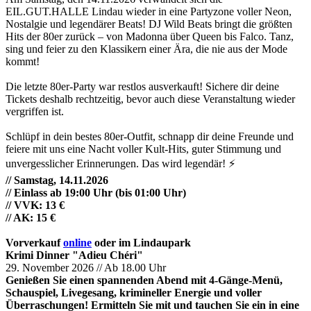
EIL.GUT.HALLE Lindau wieder in eine Partyzone voller Neon,
Nostalgie und legendärer Beats! DJ Wild Beats bringt die größten
Hits der 80er zurück – von Madonna über Queen bis Falco. Tanz,
sing und feier zu den Klassikern einer Ära, die nie aus der Mode
kommt!
Die letzte 80er-Party war restlos ausverkauft! Sichere dir deine
Tickets deshalb rechtzeitig, bevor auch diese Veranstaltung wieder
vergriffen ist.
Schlüpf in dein bestes 80er-Outfit, schnapp dir deine Freunde und
feiere mit uns eine Nacht voller Kult-Hits, guter Stimmung und
unvergesslicher Erinnerungen. Das wird legendär! ⚡
// Samstag, 14.11.2026
// Einlass ab 19:00 Uhr (bis 01:00 Uhr)
// VVK: 13 €
// AK: 15 €
Vorverkauf
online
oder im Lindaupark
Krimi Dinner "Adieu Chéri"
29. November 2026 // Ab 18.00 Uhr
Genießen Sie einen spannenden Abend mit 4-Gänge-Menü,
Schauspiel, Livegesang, krimineller Energie und voller
Überraschungen! Ermitteln Sie mit und tauchen Sie ein in eine