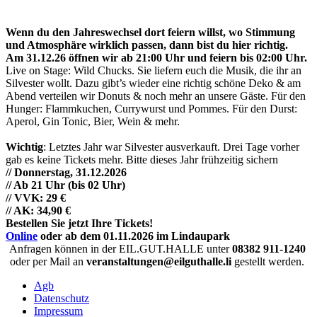
Wenn du den Jahreswechsel dort feiern willst, wo Stimmung
und Atmosphäre wirklich passen, dann bist du hier richtig.
Am 31.12.26 öffnen wir ab 21:00 Uhr und feiern bis 02:00 Uhr.
Live on Stage: Wild Chucks. Sie liefern euch die Musik, die ihr an
Silvester wollt. Dazu gibt’s wieder eine richtig schöne Deko & am
Abend verteilen wir Donuts & noch mehr an unsere Gäste. Für den
Hunger: Flammkuchen, Currywurst und Pommes. Für den Durst:
Aperol, Gin Tonic, Bier, Wein & mehr.
Wichtig
: Letztes Jahr war Silvester ausverkauft. Drei Tage vorher
gab es keine Tickets mehr. Bitte dieses Jahr frühzeitig sichern
// Donnerstag, 31.12.2026
// Ab 21 Uhr (bis 02 Uhr)
// VVK: 29 €
// AK: 34,90 €
Bestellen Sie jetzt Ihre Tickets!
Online
oder ab dem 01.11.2026 im Lindaupark
Anfragen können in der EIL.GUT.HALLE unter
08382 911-1240
oder per Mail an
veranstaltungen@eilguthalle.li
gestellt werden.
Agb
Datenschutz
Impressum